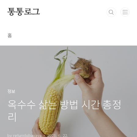
본문 바로가기
통통로그
홈
정보
옥수수 삶는 방법 시간 총정
리
by returntobayaya
2023. 6. 22.