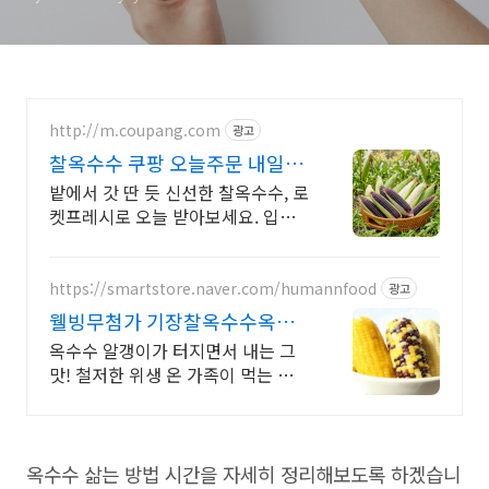
http://m.coupang.com
광고
찰옥수수 쿠팡 오늘주문 내일도
착 로켓
밭에서 갓 딴 듯 신선한 찰옥수수, 로
켓프레시로 오늘 받아보세요. 입안
가득 터지는 신선함! 열매채소, 와우
회원 30일 무료 반품으로 만나세요.
https://smartstore.naver.com/humannfood
광고
웰빙무첨가 기장찰옥수수옥수
수 무첨가 무방부제의 천연식품
옥수수 알갱이가 터지면서 내는 그
맛! 철저한 위생 온 가족이 먹는 기
장 찰옥수수
옥수수 삶는 방법 시간을 자세히 정리해보도록 하겠습니