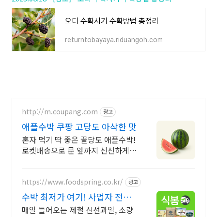
오디 수확시기 수확방법 총정리
returntobayaya.riduangoh.com
http://m.coupang.com
광고
애플수박 쿠팡 고당도 아삭한 맛
혼자 먹기 딱 좋은 꿀당도 애플수박!
로켓배송으로 문 앞까지 신선하게!
큰 수박 부담 없이 달콤하게 즐기세
요! 꼼꼼한 포장으로 안전하게 도착!
https://www.foodspring.co.kr/
광고
수박 최저가 여기! 사업자 전용
특가
매일 들어오는 제철 신선과일, 소량