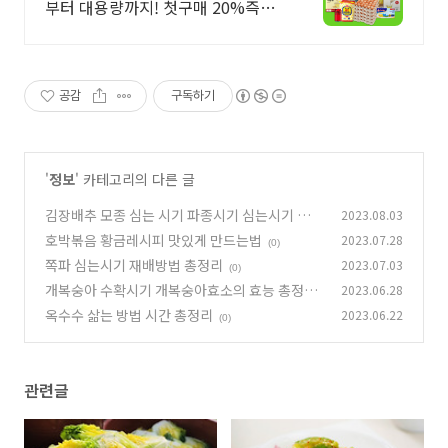
부터 대용량까지! 첫구매 20%즉시
할인
공감
구독하기
'
정보
' 카테고리의 다른 글
김장배추 모종 심는 시기 파종시기 심는시기 재배
2023.08.03
방법 총정리
호박볶음 황금레시피 맛있게 만드는법
2023.07.28
(0)
(0)
쪽파 심는시기 재배방법 총정리
2023.07.03
(0)
개복숭아 수확시기 개복숭아효소의 효능 총정리
2023.06.28
옥수수 삶는 방법 시간 총정리
2023.06.22
(0)
(0)
관련글