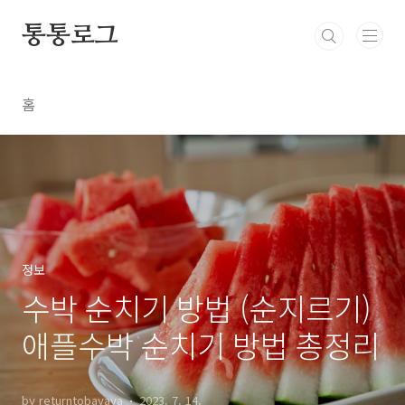
본문 바로가기
통통로그
홈
정보
수박 순치기 방법 (순지르기)
애플수박 순치기 방법 총정리
by returntobayaya
2023. 7. 14.