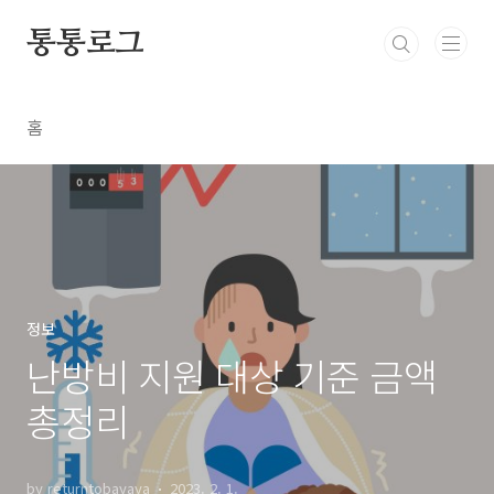
본문 바로가기
통통로그
홈
정보
난방비 지원 대상 기준 금액
총정리
by returntobayaya
2023. 2. 1.