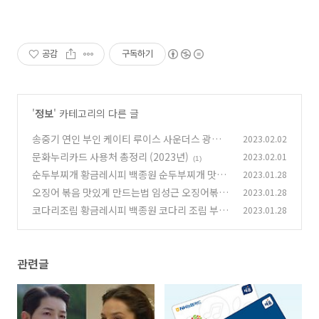
공감
구독하기
'
정보
' 카테고리의 다른 글
송중기 연인 부인 케이티 루이스 사운더스 광고
2023.02.02
출연 영상 프로필
문화누리카드 사용처 총정리 (2023년)
2023.02.01
(0)
(1)
순두부찌개 황금레시피 백종원 순두부찌개 맛있
2023.01.28
게 끓이는법
오징어 볶음 맛있게 만드는법 임성근 오징어볶음
2023.01.28
(0)
황금레시피
코다리조림 황금레시피 백종원 코다리 조림 부서
2023.01.28
(0)
지지않게 만드는법
(0)
관련글