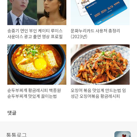
송중기 연인 부인 케이티 루이스
문화누리카드 사용처 총정리
사운더스 광고 출연 영상 프로필
(2023년)
순두부찌개 황금레시피 백종원
오징어 볶음 맛있게 만드는법 임
순두부찌개 맛있게 끓이는법
성근 오징어볶음 황금레시피
댓글
통통로그