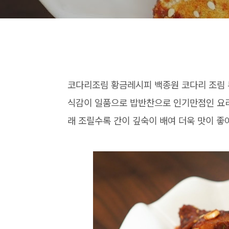
코다리조림 황금레시피 백종원 코다리 조림
식감이 일품으로 밥반찬으로 인기만점인 요리
래 조릴수록 간이 깊숙이 배여 더욱 맛이 