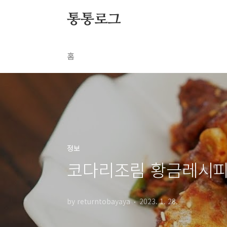
본문 바로가기
통통로그
홈
정보
코다리조림 황금레시피
by returntobayaya
2023. 1. 28.