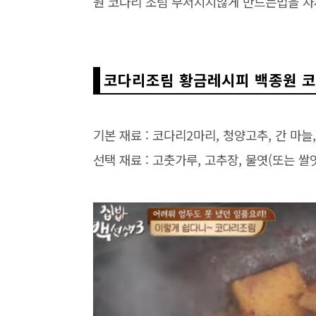
원 코다리 조림 부서지지않게 만드는법을 
코다리조림 황금레시피 백종원 코
기본 재료 : 코다리2마리, 청양고추, 간 마늘, 
선택 재료 : 고춧가루, 고추장, 물엿(또는 쌀엿